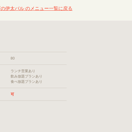
の伊太バル のメニュー一覧に戻る
80
ランチ営業あり
飲み放題プランあり
食べ放題プランあり
可