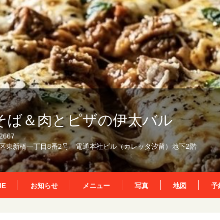
そば＆肉とピザの伊太バル
2667
区東新橋一丁目8番2号 電通本社ビル（カレッタ汐留）地下2階
ME
お知らせ
メニュー
写真
地図
予