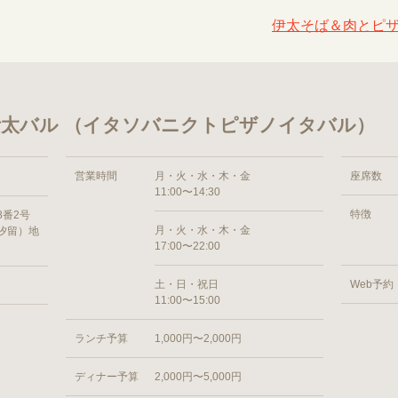
伊太そば＆肉とピザ
太バル （イタソバニクトピザノイタバル）
営業時間
月・火・水・木・金
座席数
11:00〜14:30
特徴
8番2号
月・火・水・木・金
汐留）地
17:00〜22:00
土・日・祝日
Web予約
11:00〜15:00
ランチ予算
1,000円〜2,000円
ディナー予算
2,000円〜5,000円