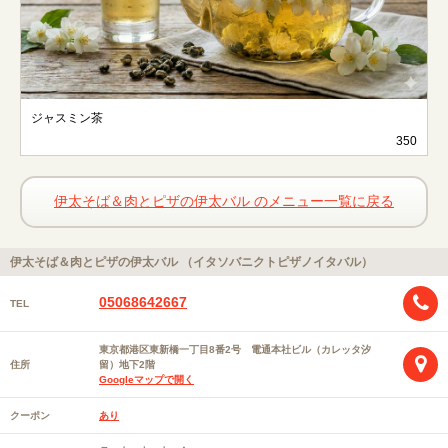
ジャスミン茶
350
伊太そば＆肉とピザの伊太バル のメニュー一覧に戻る
伊太そば＆肉とピザの伊太バル （イタソバニクトピザノイタバル）
05068642667
TEL
東京都港区東新橋一丁目8番2号 電通本社ビル（カレッタ汐
住所
留）地下2階
Googleマップで開く
クーポン
あり