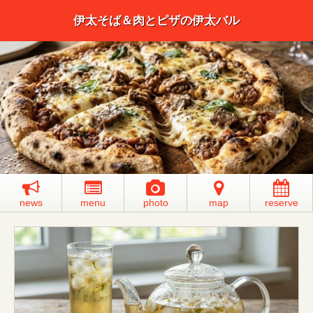
伊太そば＆肉とピザの伊太バル
news
menu
photo
map
reserve