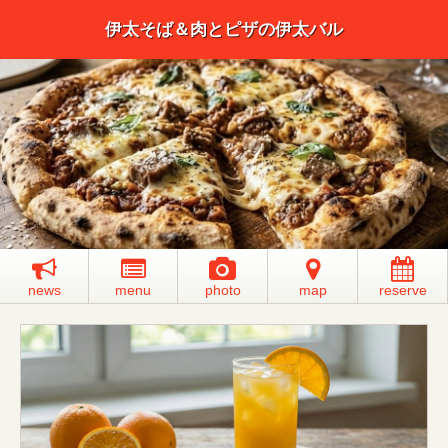
伊太そば＆肉とピザの伊太バル
news
menu
photo
map
reserve