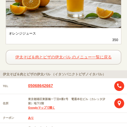
オレンジジュース
350
伊太そば＆肉とピザの伊太バル のメニュー一覧に戻る
伊太そば＆肉とピザの伊太バル （イタソバニクトピザノイタバル）
05068642667
TEL
東京都港区東新橋一丁目8番2号 電通本社ビル（カレッタ汐
住所
留）地下2階
Googleマップで開く
クーポン
あり