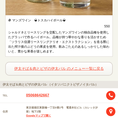
🍇 マンズワイン 🥃トスカハイボール🥃
550
シャルドネとリースリングを交配したマンズワインの独自品種を使用し
たグラッパで作るハイボール。品種が持つ華やかな香りを活かすため
「ソラリス信濃リースリングクリオ・エクストラクション」を造る際に
出た搾汁後のぶどうの果皮を使用。飲みごたえのあるしっかりした味わ
いと、豊かな果香が楽しめます。
伊太そば＆肉とピザの伊太バル のメニュー一覧に戻る
伊太そば＆肉とピザの伊太バル （イタソバニクトピザノイタバル）
05068642667
TEL
東京都港区東新橋一丁目8番2号 電通本社ビル（カレッタ汐
住所
留）地下2階
Googleマップで開く