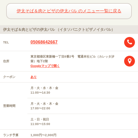
伊太そば＆肉とピザの伊太バル のメニュー一覧に戻る
伊太そば＆肉とピザの伊太バル （イタソバニクトピザノイタバル）
05068642667
TEL
東京都港区東新橋一丁目8番2号 電通本社ビル（カレッタ汐
住所
留）地下2階
Googleマップで開く
クーポン
あり
月・火・水・木・金
11:00〜14:30
月・火・水・木・金
営業時間
17:00〜22:00
土・日・祝日
11:00〜15:00
ランチ予算
1,000円〜2,000円