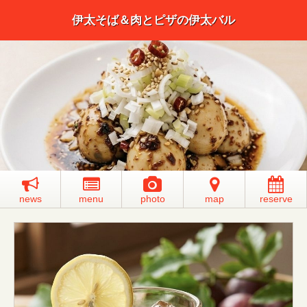
伊太そば＆肉とピザの伊太バル
news
menu
photo
map
reserve