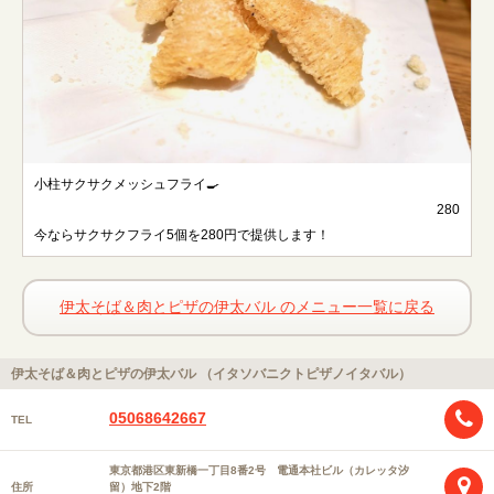
小柱サクサクメッシュフライ🍳
280
今ならサクサクフライ5個を280円で提供します！
伊太そば＆肉とピザの伊太バル のメニュー一覧に戻る
伊太そば＆肉とピザの伊太バル （イタソバニクトピザノイタバル）
05068642667
TEL
東京都港区東新橋一丁目8番2号 電通本社ビル（カレッタ汐
住所
留）地下2階