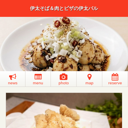
伊太そば＆肉とピザの伊太バル
news
menu
photo
map
reserve