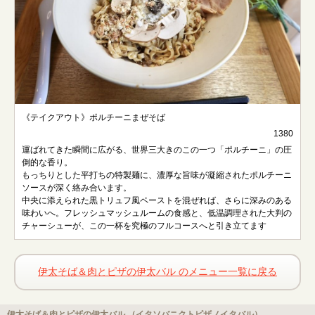
《テイクアウト》ポルチーニまぜそば
1380
運ばれてきた瞬間に広がる、世界三大きのこの一つ「ポルチーニ」の圧
倒的な香り。
もっちりとした平打ちの特製麺に、濃厚な旨味が凝縮されたポルチーニ
ソースが深く絡み合います。
中央に添えられた黒トリュフ風ペーストを混ぜれば、さらに深みのある
味わいへ。フレッシュマッシュルームの食感と、低温調理された大判の
チャーシューが、この一杯を究極のフルコースへと引き立てます
伊太そば＆肉とピザの伊太バル のメニュー一覧に戻る
伊太そば＆肉とピザの伊太バル （イタソバニクトピザノイタバル）