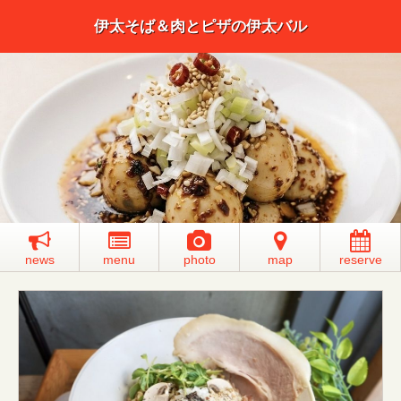
伊太そば＆肉とピザの伊太バル
news
menu
photo
map
reserve