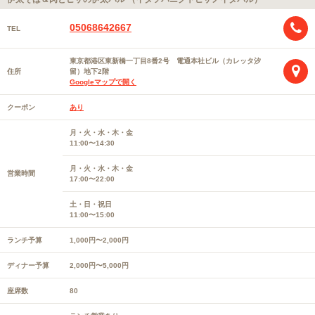
05068642667
TEL
東京都港区東新橋一丁目8番2号 電通本社ビル（カレッタ汐
住所
留）地下2階
Googleマップで開く
クーポン
あり
月・火・水・木・金
11:00〜14:30
月・火・水・木・金
営業時間
17:00〜22:00
土・日・祝日
11:00〜15:00
ランチ予算
1,000円〜2,000円
ディナー予算
2,000円〜5,000円
座席数
80