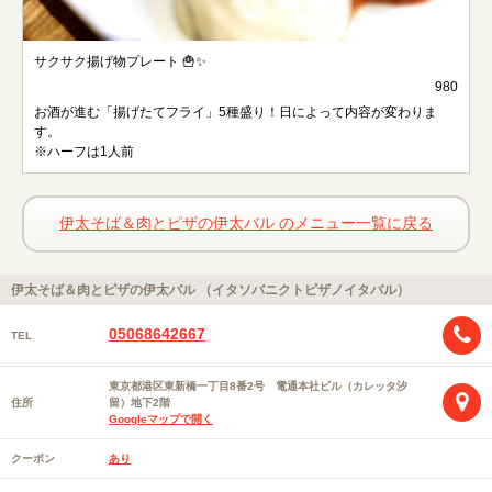
サクサク揚げ物プレート 🍟✨
980
お酒が進む「揚げたてフライ」5種盛り！日によって内容が変わりま
す。
※ハーフは1人前
伊太そば＆肉とピザの伊太バル のメニュー一覧に戻る
伊太そば＆肉とピザの伊太バル （イタソバニクトピザノイタバル）
05068642667
TEL
東京都港区東新橋一丁目8番2号 電通本社ビル（カレッタ汐
住所
留）地下2階
Googleマップで開く
クーポン
あり