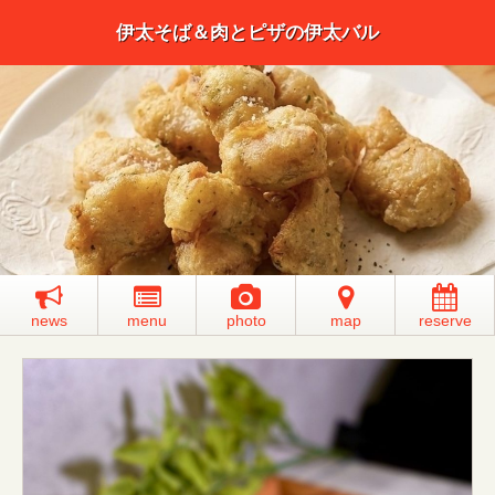
伊太そば＆肉とピザの伊太バル
news
menu
photo
map
reserve