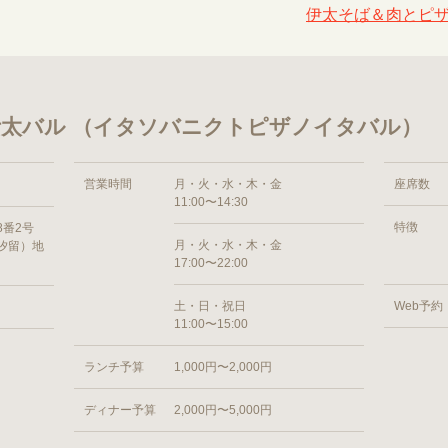
伊太そば＆肉とピザ
太バル （イタソバニクトピザノイタバル）
営業時間
月・火・水・木・金
座席数
11:00〜14:30
特徴
8番2号
月・火・水・木・金
汐留）地
17:00〜22:00
土・日・祝日
Web予約
11:00〜15:00
ランチ予算
1,000円〜2,000円
ディナー予算
2,000円〜5,000円