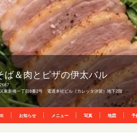
そば＆肉とピザの伊太バル
2667
区東新橋一丁目8番2号 電通本社ビル（カレッタ汐留）地下2階
ME
お知らせ
メニュー
写真
地図
予