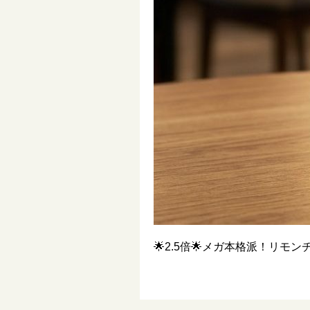
🌟2.5倍🌟メガ本格派！リモ