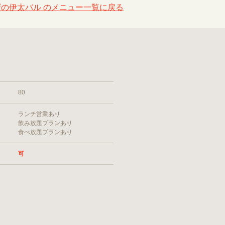
の伊太バル のメニュー一覧に戻る
80
ランチ営業あり
飲み放題プランあり
食べ放題プランあり
可