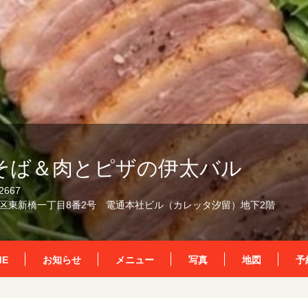
そば＆肉とピザの伊太バル
2667
区東新橋一丁目8番2号 電通本社ビル（カレッタ汐留）地下2階
ME
お知らせ
メニュー
写真
地図
予