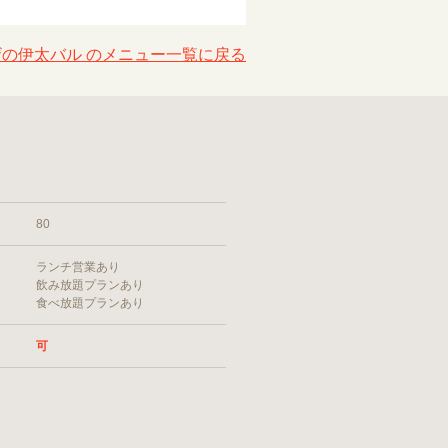
の伊太バル のメニュー一覧に戻る
80
ランチ営業あり
飲み放題プランあり
食べ放題プランあり
可