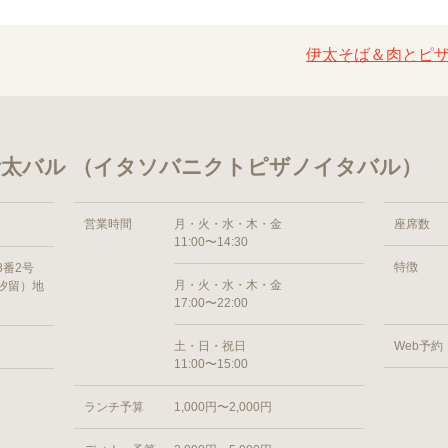
伊太そば＆肉とピザ
太バル （イタソバニクトピザノイタバル）
営業時間
月・火・水・木・金
座席数
11:00〜14:30
特徴
8番2号
月・火・水・木・金
汐留）地
17:00〜22:00
土・日・祝日
Web予約
11:00〜15:00
ランチ予算
1,000円〜2,000円