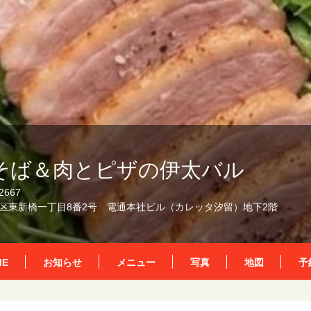
そば＆肉とピザの伊太バル
2667
区東新橋一丁目8番2号 電通本社ビル（カレッタ汐留）地下2階
ME
お知らせ
メニュー
写真
地図
予