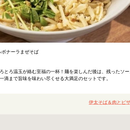
カルボナーラまぜそば
ろとろ温玉が絡む至福の一杯！麺を楽しんだ後は、残ったソー
一滴まで旨味を味わい尽くせる大満足のセットです。
伊太そば＆肉とピザ