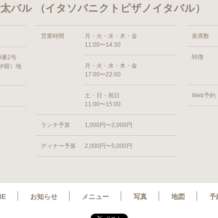
太バル （イタソバニクトピザノイタバル）
営業時間
月・火・水・木・金
座席数
11:00〜14:30
特徴
8番2号
月・火・水・木・金
汐留）地
17:00〜22:00
土・日・祝日
Web予約
11:00〜15:00
ランチ予算
1,000円〜2,000円
ディナー予算
2,000円〜5,000円
ME
お知らせ
メニュー
写真
地図
予