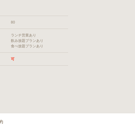
80
ランチ営業あり
飲み放題プランあり
食べ放題プランあり
可
約