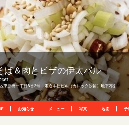
そば＆肉とピザの伊太バル
2667
区東新橋一丁目8番2号 電通本社ビル（カレッタ汐留）地下2階
ME
お知らせ
メニュー
写真
地図
予