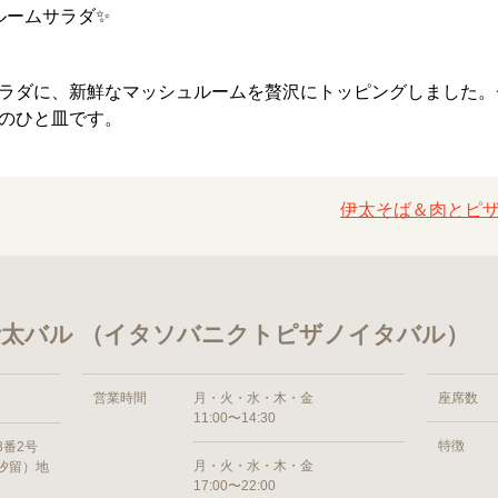
ルームサラダ✨
ラダに、新鮮なマッシュルームを贅沢にトッピングしました。
のひと皿です。
伊太そば＆肉とピザ
太バル （イタソバニクトピザノイタバル）
営業時間
月・火・水・木・金
座席数
11:00〜14:30
特徴
8番2号
月・火・水・木・金
汐留）地
17:00〜22:00