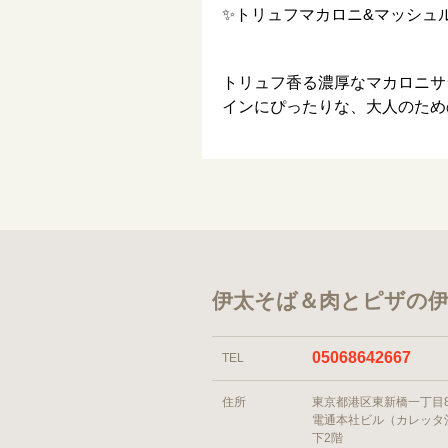
✨トリュフマカロニ&マッシュ
トリュフ香る濃厚なマカロニサ
インにぴったりな、大人のため
伊太そば＆肉とピザの伊
05068642667
TEL
住所
東京都港区東新橋一丁目
電通本社ビル（カレッタ
下2階