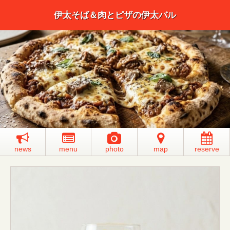
伊太そば＆肉とピザの伊太バル
news
menu
photo
map
reserve