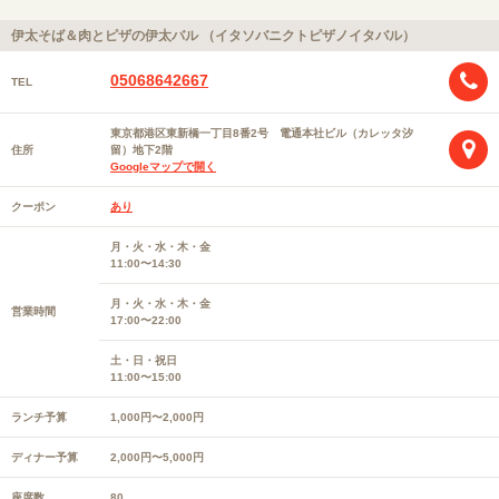
伊太そば＆肉とピザの伊太バル （イタソバニクトピザノイタバル）
05068642667
TEL
東京都港区東新橋一丁目8番2号 電通本社ビル（カレッタ汐
住所
留）地下2階
Googleマップで開く
クーポン
あり
月・火・水・木・金
11:00〜14:30
月・火・水・木・金
営業時間
17:00〜22:00
土・日・祝日
11:00〜15:00
ランチ予算
1,000円〜2,000円
ディナー予算
2,000円〜5,000円
座席数
80