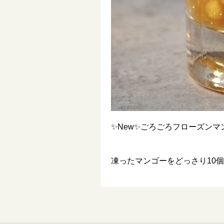
✨New✨ごろごろフローズンマ
凍ったマンゴーをどっさり10