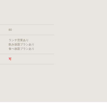
80
ランチ営業あり
飲み放題プランあり
食べ放題プランあり
可