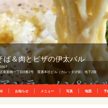
そば＆肉とピザの伊太バル
2667
区東新橋一丁目8番2号 電通本社ビル（カレッタ汐留）地下2階
ME
お知らせ
メニュー
写真
地図
予