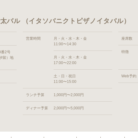
太バル （イタソバニクトピザノイタバル）
営業時間
月・火・水・木・金
座席数
11:00〜14:30
特徴
8番2号
月・火・水・木・金
汐留）地
17:00〜22:00
土・日・祝日
Web予約
11:00〜15:00
ランチ予算
1,000円〜2,000円
ディナー予算
2,000円〜5,000円