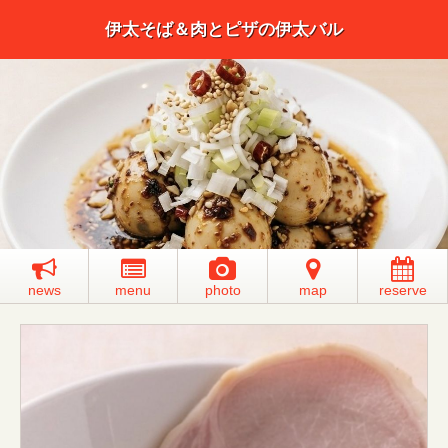
伊太そば＆肉とピザの伊太バル
news
menu
photo
map
reserve