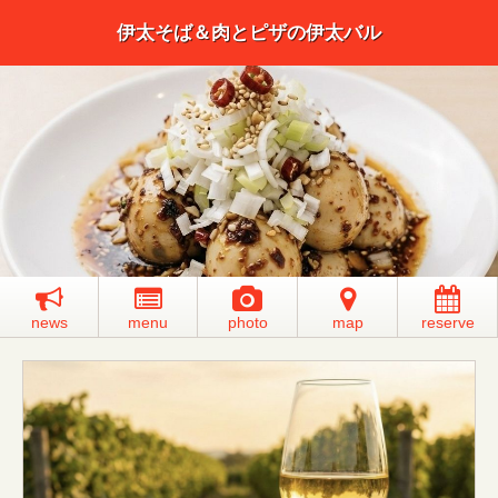
伊太そば＆肉とピザの伊太バル
news
menu
photo
map
reserve