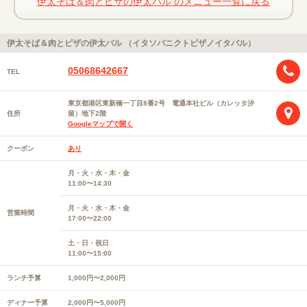
伊太そば＆肉とピザの伊太バル のメニュー一覧に戻る
伊太そば＆肉とピザの伊太バル （イタソバニクトピザノイタバル）
05068642667
TEL
東京都港区東新橋一丁目8番2号 電通本社ビル（カレッタ汐
住所
留）地下2階
Googleマップで開く
クーポン
あり
月・火・水・木・金
11:00〜14:30
月・火・水・木・金
営業時間
17:00〜22:00
土・日・祝日
11:00〜15:00
ランチ予算
1,000円〜2,000円
ディナー予算
2,000円〜5,000円