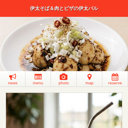
伊太そば＆肉とピザの伊太バル
news
menu
photo
map
reserve