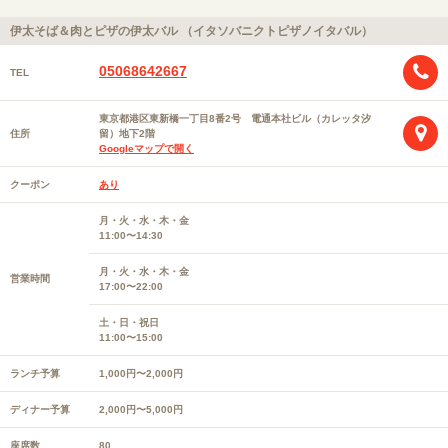
伊太そば＆肉とピザの伊太バル （イタソバニクトピザノイタバル）
05068642667
TEL
東京都港区東新橋一丁目8番2号 電通本社ビル（カレッタ汐
住所
留）地下2階
Googleマップで開く
クーポン
あり
月・火・水・木・金
11:00〜14:30
月・火・水・木・金
営業時間
17:00〜22:00
土・日・祝日
11:00〜15:00
ランチ予算
1,000円〜2,000円
ディナー予算
2,000円〜5,000円
座席数
80