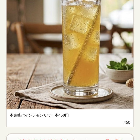
🍍完熟パインレモンサワー🍍450円
450