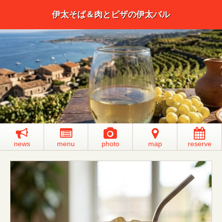
伊太そば＆肉とピザの伊太バル
news
menu
photo
map
reserve