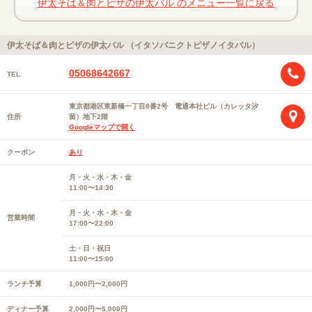
伊太そば＆肉とピザの伊太バル のメニュー一覧に戻る
伊太そば＆肉とピザの伊太バル （イタソバニクトピザノイタバル）
05068642667
TEL
東京都港区東新橋一丁目8番2号 電通本社ビル（カレッタ汐
住所
留）地下2階
Googleマップで開く
クーポン
あり
月・火・水・木・金
11:00〜14:30
月・火・水・木・金
営業時間
17:00〜22:00
土・日・祝日
11:00〜15:00
ランチ予算
1,000円〜2,000円
ディナー予算
2,000円〜5,000円