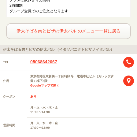
グラスは飲みきり交換制
2時間制
グループ全員でのご注文となります
伊太そば＆肉とピザの伊太バル のメニュー一覧に戻る
伊太そば＆肉とピザの伊太バル （イタソバニクトピザノイタバル）
05068642667
TEL
東京都港区東新橋一丁目8番2号 電通本社ビル（カレッタ汐
住所
留）地下2階
Googleマップで開く
クーポン
あり
月・火・水・木・金
11:00〜14:30
月・火・水・木・金
営業時間
17:00〜22:00