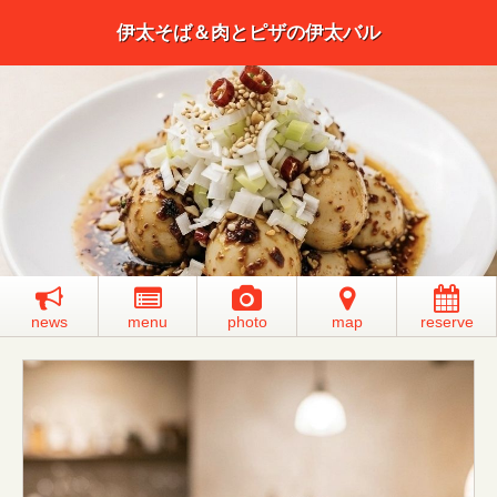
伊太そば＆肉とピザの伊太バル
news
menu
photo
map
reserve